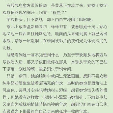
有股气息愈发逼近脸颊，是裴悬正在凑过来。她捻了捻宁
欢额角浮现的细汗，问道：“很热？”
宁欢摇头，目不斜视，却不由自主地咽了咽喉咙。
茶几上放着盘新鲜果切，样样都有，裴悬瞧她干渴，贴心
地叉起一块西瓜往她唇边送。脆爽的瓜果碰到唇上就已溶出
水液，增添一层湿润，在暗间被影片的变幻光亮体现得尤为
明显。
裴悬看到这一幕不知想到什么，乃至于宁欢顺从地将西瓜
尽数吃入后，那叉子依旧悬停在那儿，水珠从宁欢的下巴往
下滚落，划过脖颈，最后消失于锁骨间。
只是一瞬间，她的脑海中就闪过无数画面。想到不喜欢喝
纯牛奶却硬生生皱着眉喝完的宁欢，当时的她也是唇角沾上
乳白色，裴悬其实很想替她揩去湿痕，想看她惊慌失措的模
样，但她没有这样做；想到小心翼翼与她相处，不敢惹事却
又暗自为朦胧的情愫苦恼伤神的宁欢；想到混乱间在自己失
态紧逼之下那最终向自己走来的孤注一掷的宁欢。