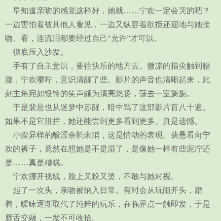
早知道亲吻的感觉这样好，她就……宁欢一定会哭的吧？
一边害怕着被其他人看见，一边又纵容着欲拒还迎地与她接
吻。看，连流泪都要经过自己“允许”才可以。
彻底压入沙发。
手有了自主意识，要往快乐的地方去。微凉的指尖触到腰
腹，宁欢嘤咛，意识清醒了些。影片的声音也清晰起来，此
刻主角宛如银铃的笑声颇为清亮悠扬，荡去一室旖旎。
于是裴悬也从迷梦中苏醒，暗中骂了这部影片百八十遍。
如果不是它阻拦，她还能尝到更多看到更多。真是遗憾。
小腹异样的酸涩余韵未消，这是情动的表现。裴悬看向宁
欢的裤子，竟然在想她是不是湿了，是像她一样有些泥泞还
是……真是糟糕。
宁欢挪开视线，脸上又粉又烫，不敢与她对视。
起了一次头，亲吻被纳入日常。有时会从玩闹开头，蹭
着，暧昧逐渐取代了纯粹的玩乐，在临界点一触即发，于是
唇舌交融，一发不可收拾。