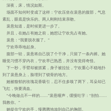
深夜，床，情况如斯。
场面不知何时变成了这样：宁欢压坐在裴悬的腹部，气息
紊乱，眼底是快乐的。两人刚刚结束亲吻。
裴悬知道，是时候更进一步了。
并且，在她占有她之前，她想让宁欢先占有她。
裴悬：“我要脱衣服了。”
宁欢乖乖地起身。
腹部一轻，裴悬将自己脱了个干净，只留了一条内裤。她
睡觉习惯不穿内衣，宁欢早已熟悉，并没有觉得奇怪。
下一秒，手臂却被抓紧，身子被拉扯，宁欢重心不稳地扑
到了裴悬身上，脸埋到了锁骨的地方。
她被馥郁的玫瑰花香吸引，忍不住多嗅了两下，耳朵却已
飞红，快要滴血。
“今晚做点不一样的……”裴悬哑声，缓慢吐字：“别怕……
我教你。”
她捉住宁欢的手，慢腾腾地放到自己的胸部。