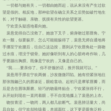
一切都与她有关，一切都由她而起，说从来没有产生过欲
望是假的。相反地，那种欲望在确立关系之后势如破竹地生
长，对于触碰、亲吻、抚摸有关性的欲望更甚。
宁欢歪头疑惑地看向她。
裴悬觉得自己没救了。她放下叉子，俯身吻过那唇角。宁
欢一颤，似要躲开。怎么可能能躲得了，裴悬无师自通地将
手挪至宁欢腰后，往自己这边按，唇则从宁欢唇角处一路吻
过水痕，埋没于锁骨。她好像听到有人的心脏咚咚作响，几
乎要蹦出胸膛。既像是宁欢的，又像是自己的。
“我……要亲你了。你不舒服的话，推开我就可以。”
裴悬用手撑在宁欢两侧，沙发微微凹陷。她有些紧张地往
那张觊觎已久的唇凑近，眼睑翕动。起初只是摩挲唇瓣，而
后是含住唇珠厮磨。轻巧的吻最终贴合，宁欢紧张得不行，
从开始到现在一直闭着眼，手不自觉地攥上了裴悬的上衣。
吻技青涩，一吻闭，两人都几欲断气。裴悬肺活量大，尚
且自如，但宁欢却呛咳着，本就面红，这下更是眼角泛粉，