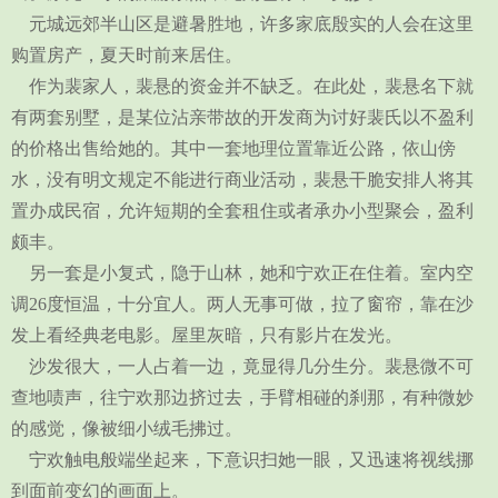
元城远郊半山区是避暑胜地，许多家底殷实的人会在这里
购置房产，夏天时前来居住。
作为裴家人，裴悬的资金并不缺乏。在此处，裴悬名下就
有两套别墅，是某位沾亲带故的开发商为讨好裴氏以不盈利
的价格出售给她的。其中一套地理位置靠近公路，依山傍
水，没有明文规定不能进行商业活动，裴悬干脆安排人将其
置办成民宿，允许短期的全套租住或者承办小型聚会，盈利
颇丰。
另一套是小复式，隐于山林，她和宁欢正在住着。室内空
调26度恒温，十分宜人。两人无事可做，拉了窗帘，靠在沙
发上看经典老电影。屋里灰暗，只有影片在发光。
沙发很大，一人占着一边，竟显得几分生分。裴悬微不可
查地啧声，往宁欢那边挤过去，手臂相碰的刹那，有种微妙
的感觉，像被细小绒毛拂过。
宁欢触电般端坐起来，下意识扫她一眼，又迅速将视线挪
到面前变幻的画面上。