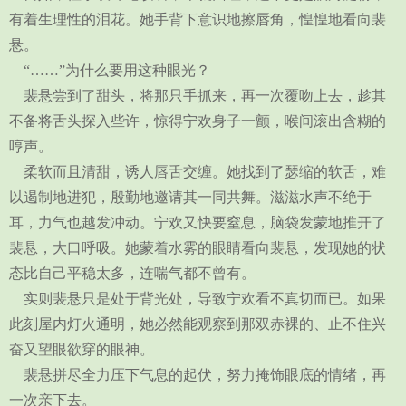
有着生理性的泪花。她手背下意识地擦唇角，惶惶地看向裴
悬。
“……”为什么要用这种眼光？
裴悬尝到了甜头，将那只手抓来，再一次覆吻上去，趁其
不备将舌头探入些许，惊得宁欢身子一颤，喉间滚出含糊的
哼声。
柔软而且清甜，诱人唇舌交缠。她找到了瑟缩的软舌，难
以遏制地进犯，殷勤地邀请其一同共舞。滋滋水声不绝于
耳，力气也越发冲动。宁欢又快要窒息，脑袋发蒙地推开了
裴悬，大口呼吸。她蒙着水雾的眼睛看向裴悬，发现她的状
态比自己平稳太多，连喘气都不曾有。
实则裴悬只是处于背光处，导致宁欢看不真切而已。如果
此刻屋内灯火通明，她必然能观察到那双赤裸的、止不住兴
奋又望眼欲穿的眼神。
裴悬拼尽全力压下气息的起伏，努力掩饰眼底的情绪，再
一次亲下去。