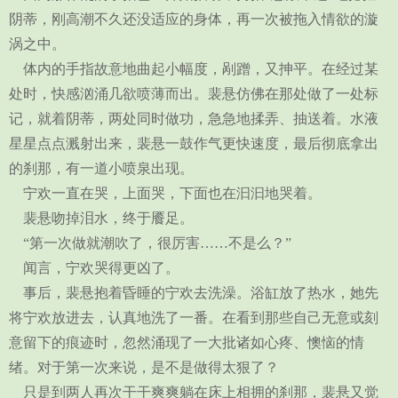
阴蒂，刚高潮不久还没适应的身体，再一次被拖入情欲的漩
涡之中。
体内的手指故意地曲起小幅度，剐蹭，又抻平。在经过某
处时，快感汹涌几欲喷薄而出。裴悬仿佛在那处做了一处标
记，就着阴蒂，两处同时做功，急急地揉弄、抽送着。水液
星星点点溅射出来，裴悬一鼓作气更快速度，最后彻底拿出
的刹那，有一道小喷泉出现。
宁欢一直在哭，上面哭，下面也在汩汩地哭着。
裴悬吻掉泪水，终于餍足。
“第一次做就潮吹了，很厉害……不是么？”
闻言，宁欢哭得更凶了。
事后，裴悬抱着昏睡的宁欢去洗澡。浴缸放了热水，她先
将宁欢放进去，认真地洗了一番。在看到那些自己无意或刻
意留下的痕迹时，忽然涌现了一大批诸如心疼、懊恼的情
绪。对于第一次来说，是不是做得太狠了？
只是到两人再次干干爽爽躺在床上相拥的刹那，裴悬又觉