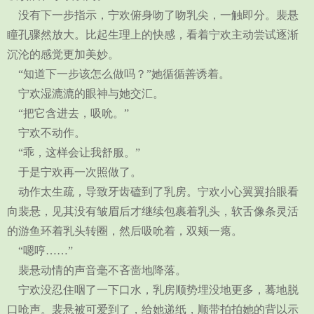
没有下一步指示，宁欢俯身吻了吻乳尖，一触即分。裴悬
瞳孔骤然放大。比起生理上的快感，看着宁欢主动尝试逐渐
沉沦的感觉更加美妙。
“知道下一步该怎么做吗？”她循循善诱着。
宁欢湿漉漉的眼神与她交汇。
“把它含进去，吸吮。”
宁欢不动作。
“乖，这样会让我舒服。”
于是宁欢再一次照做了。
动作太生疏，导致牙齿磕到了乳房。宁欢小心翼翼抬眼看
向裴悬，见其没有皱眉后才继续包裹着乳头，软舌像条灵活
的游鱼环着乳头转圈，然后吸吮着，双颊一瘪。
“嗯哼……”
裴悬动情的声音毫不吝啬地降落。
宁欢没忍住咽了一下口水，乳房顺势埋没地更多，蓦地脱
口呛声。裴悬被可爱到了，给她递纸，顺带拍拍她的背以示