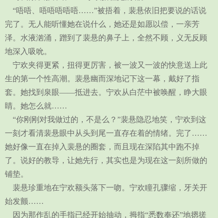
“唔唔、唔唔唔唔唔……”被捂着，裴悬依旧把要说的话说
完了。无人能听懂她在说什么，她还是如愿以偿，一亲芳
泽。水液汹涌，蹭到了裴悬的鼻子上，全然不顾，义无反顾
地深入吸吮。
宁欢夹得更紧，扭得更厉害，被一波又一波的快意送上此
生的第一个性高潮。裴悬幽而深地记下这一幕，戴好了指
套。她找到泉眼——抵进去。宁欢从白茫中被唤醒，睁大眼
睛。她怎么就……
“你刚刚对我做过的，不是么？”裴悬隐忍地笑，宁欢到这
一刻才看清裴悬眼中从头到尾一直存在着的情绪。完了……
她好像一直在掉入裴悬的圈套，而且现在深陷其中跑不掉
了。说好的教导，让她先行，其实也是为现在这一刻所做的
铺垫。
裴悬珍重地在宁欢额头落下一吻。宁欢瞳孔骤缩，牙关开
始发颤……
因为那作乱的手指已经开始抽动，拇指“悉数奉还”地摁搓