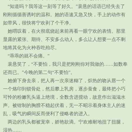
“知道吗？我等这一刻等了好久。”裴悬的话语已经失去了
刚刚循循善诱时的温和。她的语速又急又快，手上的动作有
如带风，很快将宁欢剥了个干净。
她喟叹着，在火彻底烧起来前再看一眼宁欢的表情。那里
显露的紧张、期待、不安多么动人，多么让人想要一点不剩
地将其化为火种吞吃殆尽。
“乖乖的就不会痛。”
裴悬笑了，“不要怕，我只是把刚刚你对我做的……如数奉
还而已。”今晚的第二句“不要怕”。
她俯下身去亲，把人再一次亲迷糊了，炽热的吻从唇一个
一个烙印到锁骨处，然后攀上乳房，逐步蚕食，最终把小巧
可怜的粉嫩乳头逼上绝境，全数含进搅动，故意作出滋滋水
声。被钳制的胸膛不稳起伏着，无一不昭示着身体主人的迷
乱，吸气的瞬间反而便利了侵略者的进入。
两边的乳头都被宠幸，娇艳欲滴。宁欢难耐地扭了扭腿，
湿热……