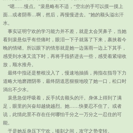
“嗯……慢点。”裴悬略有不适，“空出的手可以摸一摸上
面…或者阴蒂…啊，然后，再慢慢进去。”她的额头溢出汗
水。
事实证明宁欢的学习能力并不差，就是太会哭鼻子，当她
看到裴悬似乎有些痛时，眼泪一下子就落了下来，裹挟着今
晚的情绪。所以眼下的情形就是她一边落雨一边上下其手，
感受到水液又流下时，再将手指挤进去一些，感受着紧缩收
放，顺水推舟。
最终中指还是整根没入了，慢速地抽插，拇指在指导下力
道略大地磨蹭阴蒂，最终阴道恶狠狠地咬了她一口，松口时
淌出不少水。
裴悬急促呼吸着，反手拭去额头的汗。身体上得到了满
足，眼里的兴奋却越烧越烈。她……快要忍不住了。或者
说，此情此景不存在任何哪怕千分之一万分之一忍住的可
能。
于是她反身压下宁欢，顷刻之间，攻守之势变转。