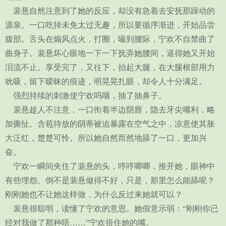
裴悬自然注意到了她的反应，却没有急着去安抚那躁动的
源泉。一口吃掉未免太过无趣，所以要循序渐进，开始品尝
腹部。舌头在煽风点火，打圈，嘬到腰际，宁欢不自禁曲了
曲身子。裴悬坏心眼地一下一下抚弄她腰间，逼得她又开始
泪流不止。享受完了，又往下，抬起大腿，在大腿根部用力
吮吸，留下暧昧的痕迹，明晃晃扎眼，却令人十分满足。
强烈持续的刺激使宁欢呜咽，抽了抽鼻子。
裴悬趁人不注意，一口衔着半边阴唇，隐去牙尖嘴利，略
加撕扯。含苞待放的阴蒂被迫暴露在空气之中，凉意使其胀
大泛红，楚楚可怜。所以她自然而然地舔了一口，更加兴
奋。
宁欢一瞬间夹住了裴悬的头，哼哼唧唧，推开她，眼神中
有些埋怨。倒不是裴悬做得不好，只是，那里怎么能舔呢？
刚刚她也不让她这样做，为什么反过来她就可以？
裴悬很聪明，读懂了宁欢的意思。她假意示弱：“刚刚你已
经对我做了那种唔……”宁欢捂住她的嘴。