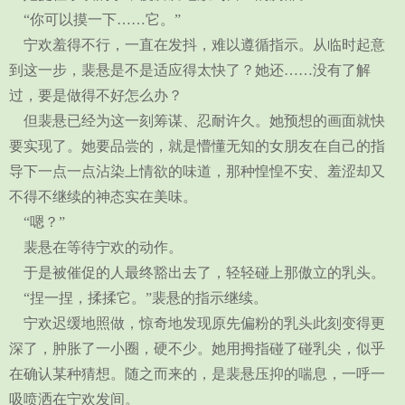
“你可以摸一下……它。”
宁欢羞得不行，一直在发抖，难以遵循指示。从临时起意
到这一步，裴悬是不是适应得太快了？她还……没有了解
过，要是做得不好怎么办？
但裴悬已经为这一刻筹谋、忍耐许久。她预想的画面就快
要实现了。她要品尝的，就是懵懂无知的女朋友在自己的指
导下一点一点沾染上情欲的味道，那种惶惶不安、羞涩却又
不得不继续的神态实在美味。
“嗯？”
裴悬在等待宁欢的动作。
于是被催促的人最终豁出去了，轻轻碰上那傲立的乳头。
“捏一捏，揉揉它。”裴悬的指示继续。
宁欢迟缓地照做，惊奇地发现原先偏粉的乳头此刻变得更
深了，肿胀了一小圈，硬不少。她用拇指碰了碰乳尖，似乎
在确认某种猜想。随之而来的，是裴悬压抑的喘息，一呼一
吸喷洒在宁欢发间。