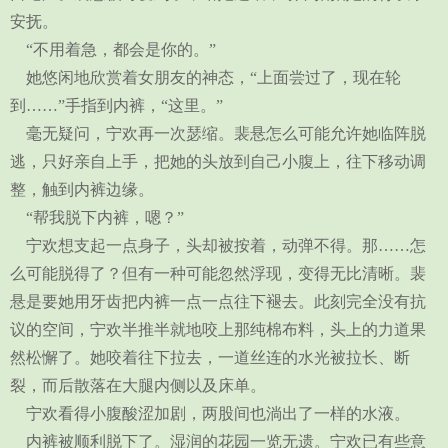
安抚。
“不用着急，都会是你的。”
她悠闲地欣赏着女朋友的神态，“上面尝过了，现在轮
到……”手指到内裤，“这里。”
毫无疑问，宁欢再一次瑟缩。裴悬怎么可能允许她临阵脱
逃，只好亲自上手，把她的头放到自己小腹上，往下移动调
整，触到内裤边缘。
“帮我脱下内裤，嗯？”
宁欢想支起一点身子，头却被按着，动弹不得。那……怎
么可能脱得了？但有一种可能忽然浮现，变得无比清晰。裴
悬是要她用牙齿把内裤一点一点往下褪去。此刻完全没有抗
议的空间，宁欢半推半就地咬上那纯棉布料，头上的力道果
然松懈了。她咬着往下拉去，一道丝连的水光被拉长、断
裂，而后散落在大腿内侧以及床单。
宁欢看得小腹酸涩加剧，两股间也淌出了一样的水液。
内裤被顺利脱下了。湿润的花园一览无遗。宁欢已有些意