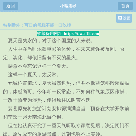
返回
小哑妻gl
首页
设置
特别番外：可口的蛋糕不能一口吃掉
关灯
收藏备用网址:
https://i.wa-18.com
大
夏天是隽永的，对于这个国度的人来说。
中
人生中在当时浓墨重彩的体验，在未来或许被反问、否
小
定、淡化，却依旧留有不灭的星火。
裴悬不会忘记这样一个夏天。
这样一个夏天，太反常。
元城位置偏北，夏天虽然也热，但并不像蒸笼那般湿黏黏
的，体感尚可。今年却一反常态，不知何种气象原因作祟，
一改干热变为湿热，使得原住民叫苦不迭。
裴悬原先将旅游计划安排得满满当当，预备在大学开学前
和宁欢一起天南海北游个遍。
但在她认真研究了一番天气听取专家意见后，决定闭门不
出。原先应季的旅游景点，此刻也称不上美妙。