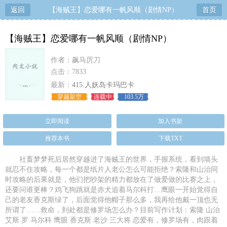
返回
【海贼王】恋爱哪有一帆风顺（剧情NP）
首页
【海贼王】恋爱哪有一帆风顺（剧情NP）
作者：飙马厉刀
点击：7833
最新：
415.人妖岛卡玛巴卡
穿越架空
连载中
103.5万
立即阅读
加入书架
推荐本书
下载TXT
社畜梦梦死后居然穿越进了海贼王的世界，手握系统，看到墙头
就忍不住攻略，每一个都是纸片人老公怎么可能拒绝？索隆和山治同
时攻略的后果就是，他们把吵架的精力都放在了做爱做的比赛之上，
还要问谁更棒？鸡飞狗跳就是赤犬追着马尔科打…鹰眼一开始觉得自
己的老友香克斯绿了，后面觉得他帽子那么多，我再给他戴一顶也无
所谓了……救命，到处都是修罗场怎么办？目前写作计划：索隆 山治
艾斯 罗 马尔科 鹰眼 香克斯 老沙 三大将 恋爱有，修罗场有，肉跟着