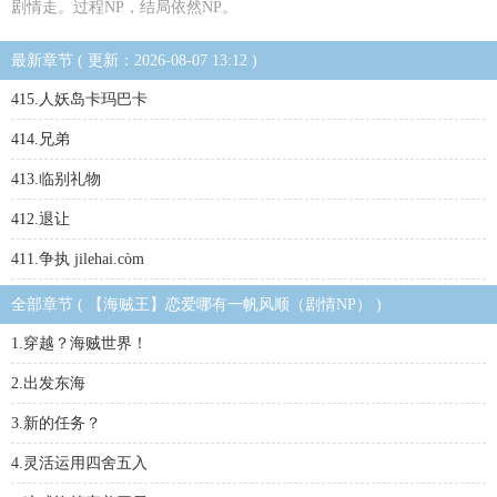
剧情走。过程NP，结局依然NP。
最新章节 ( 更新：2026-08-07 13:12 )
415.人妖岛卡玛巴卡
414.兄弟
413.临别礼物
412.退让
411.争执 jilehai.còm
全部章节 ( 【海贼王】恋爱哪有一帆风顺（剧情NP） )
1.穿越？海贼世界！
2.出发东海
3.新的任务？
4.灵活运用四舍五入