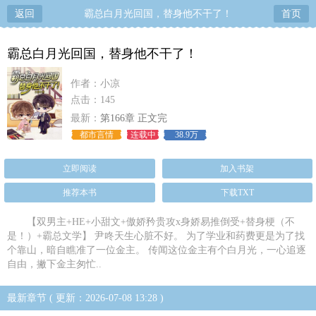
返回
霸总白月光回国，替身他不干了！
首页
霸总白月光回国，替身他不干了！
作者：小凉
点击：145
最新：
第166章 正文完
都市言情
连载中
38.9万
立即阅读
加入书架
推荐本书
下载TXT
【双男主+HE+小甜文+傲娇矜贵攻x身娇易推倒受+替身梗（不
是！）+霸总文学】 尹咚天生心脏不好。 为了学业和药费更是为了找
个靠山，暗自瞧准了一位金主。 传闻这位金主有个白月光，一心追逐
自由，撇下金主匆忙..
最新章节 ( 更新：2026-07-08 13:28 )