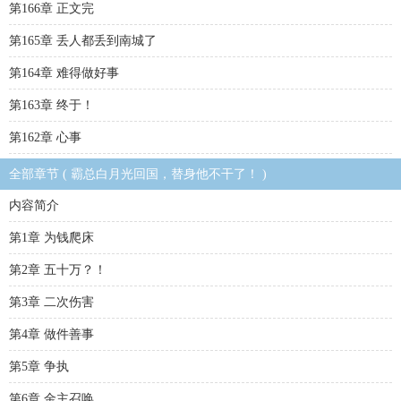
第166章 正文完
第165章 丢人都丢到南城了
第164章 难得做好事
第163章 终于！
第162章 心事
全部章节 ( 霸总白月光回国，替身他不干了！ )
内容简介
第1章 为钱爬床
第2章 五十万？！
第3章 二次伤害
第4章 做件善事
第5章 争执
第6章 金主召唤