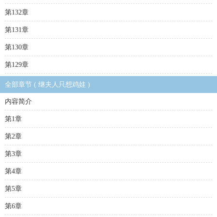
第132章
第131章
第130章
第129章
全部章节 ( 继夫人只想鸡娃 )
内容简介
第1章
第2章
第3章
第4章
第5章
第6章