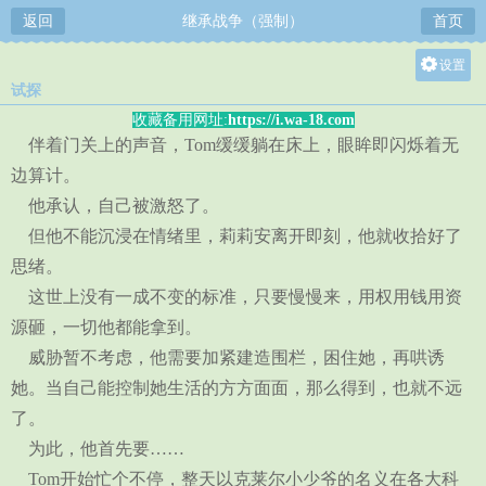
返回
继承战争（强制）
首页
设置
试探
关灯
收藏备用网址:
https://i.wa-18.com
大
伴着门关上的声音，Tom缓缓躺在床上，眼眸即闪烁着无
中
边算计。
小
他承认，自己被激怒了。
但他不能沉浸在情绪里，莉莉安离开即刻，他就收拾好了
思绪。
这世上没有一成不变的标准，只要慢慢来，用权用钱用资
源砸，一切他都能拿到。
威胁暂不考虑，他需要加紧建造围栏，困住她，再哄诱
她。当自己能控制她生活的方方面面，那么得到，也就不远
了。
为此，他首先要……
Tom开始忙个不停，整天以克莱尔小少爷的名义在各大科