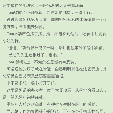
需要极佳的地理位置一座气派的大厦来撑场面。
Tom被前台小姐领着，走进观景电梯，一路上行。
透过玻璃俯视第五大道，周围密密麻麻的建筑像是一个个
魔方块，等着他去归位。
Tom不动声色搓了搓手指，在电梯到达后，还伸手让前台
小姐先行。
“谢谢。”前台眼神晃了一瞬，然后把他带到了秘书面前。
“已经为先生通报过了，走吧。”
Tom抬脚跟上，不知怎么竟然有点想笑。
阿诺送他的房子就在附近，自己明明就住在集团旁边，来
总部见自己父亲竟然还要层层通报。
来不及多想，秘书打开了门。
这里是阿诺的办公室，位于大厦顶层，从落地窗看出去，
是一望无际的钢铁森林。
掌权的人总喜欢高处，有种把众生踩在脚下的感觉。
而此刻，作为集团核心的阿诺，正坐在办公椅上翻合同。