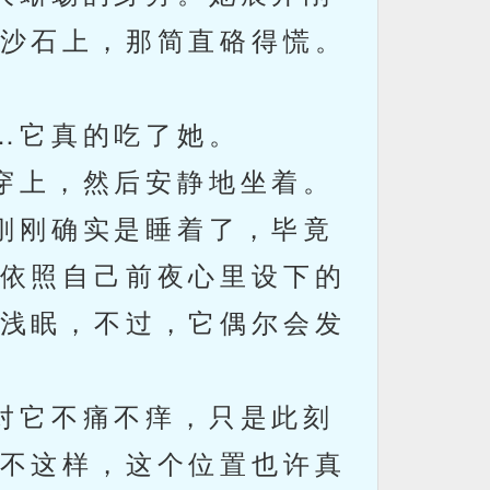
沙石上，那简直硌得慌。
…它真的吃了她。
穿上，然后安静地坐着。
刚刚确实是睡着了，毕竟
依照自己前夜心里设下的
浅眠，不过，它偶尔会发
对它不痛不痒，只是此刻
不这样，这个位置也许真