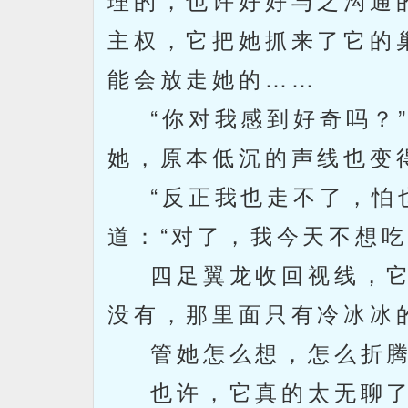
主权，它把她抓来了它的
能会放走她的……
“你对我感到好奇吗？”
她，原本低沉的声线也变
“反正我也走不了，怕也
道：“对了，我今天不想
四足翼龙收回视线，它
没有，那里面只有冷冰冰
管她怎么想，怎么折腾
也许，它真的太无聊了