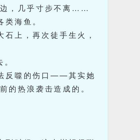
边，几乎寸步不离……
各类海鱼。
大石上，再次徒手生火，
去。
法反噬的伤口——其实她
前的热浪袭击造成的。