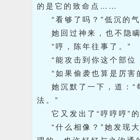
的是它的致命点……
“看够了吗？”低沉的气
她回过神来，也不隐瞒，
“哼，陈年往事了。”
“能攻击到你这个部位，
“如果偷袭也算是厉害的
她沉默了一下，道：“每
法。”
它又发出了“哼哼哼”的
“什么相像？”她发现大
理的，也许好好与之沟通