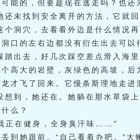
可能的，但要趁现在逃走吗？也还
她还未找到安全离开的方法，它就回
这个洞穴，去看看外边是什么情况再
洞口的左右边都没有衍生出去可以
踩踏出去，好几次踩空差点滑入海里
个高大的岩壁，灰绿色的高坡，后
龙才飞了回来。它慢条斯理地走进
没想到，她还在。她躺在那水草袋上
什么？
正在健身，全身臭汗味……”
到她跟前。“自己看着办吧。”大