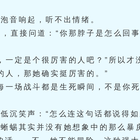
泡音响起，听不出情绪。
直接问道：“你那脖子是怎么回事
一定是个很厉害的人吧？”所以才
人，那她确实挺厉害的。”
一场战斗都是生死瞬间，不是你死
低沉笑声：“怎么连这句话都说得如
蜥蜴其实并没有她想象中的那么暴
的话……不，她不能冒险，这种强大