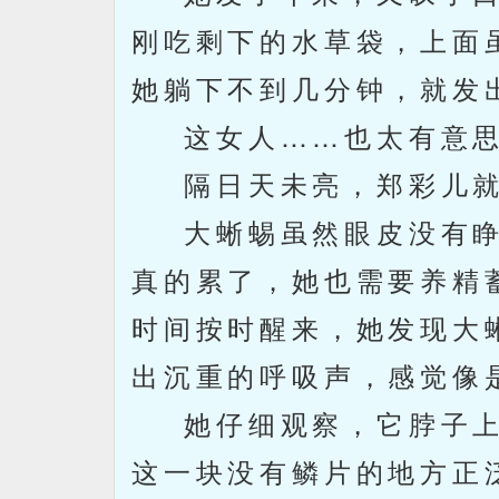
刚吃剩下的水草袋，上面
她躺下不到几分钟，就发
这女人……也太有意思
隔日天未亮，郑彩儿就
大蜥蜴虽然眼皮没有睁
真的累了，她也需要养精
时间按时醒来，她发现大
出沉重的呼吸声，感觉像
她仔细观察，它脖子上
这一块没有鳞片的地方正