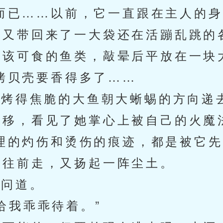
而已……以前，它一直跟在主人的身
又带回来了一大袋还在活蹦乱跳的
该可食的鱼类，敲晕后平放在一块
烤贝壳要香得多了……
烤得焦脆的大鱼朝大蜥蜴的方向递
移，看见了她掌心上被自己的火魔
理的灼伤和烫伤的痕迹，都是被它先
往前走，又扬起一阵尘土。
问道。
我乖乖待着。”