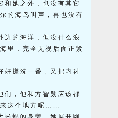
它和她之外，也没有其它
尔的海鸟叫声，再也没有
外边的海洋，但没什么浪
海里，完全无视后面正紧
好好搓洗一番，又把内衬
他们，他和方智勋应该都
来这个地方呢……
大蜥蜴的身旁。她展开刚