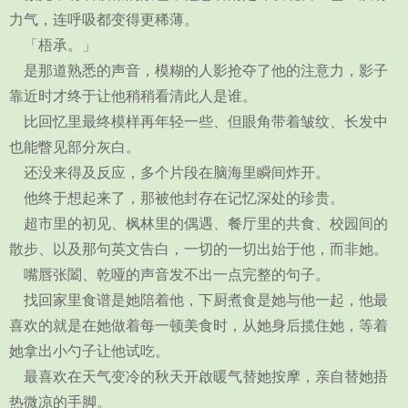
力气，连呼吸都变得更稀薄。
「梧承。」
是那道熟悉的声音，模糊的人影抢夺了他的注意力，影子
靠近时才终于让他稍稍看清此人是谁。
比回忆里最终模样再年轻一些、但眼角带着皱纹、长发中
也能瞥见部分灰白。
还没来得及反应，多个片段在脑海里瞬间炸开。
他终于想起来了，那被他封存在记忆深处的珍贵。
超市里的初见、枫林里的偶遇、餐厅里的共食、校园间的
散步、以及那句英文告白，一切的一切出始于他，而非她。
嘴唇张闔、乾哑的声音发不出一点完整的句子。
找回家里食谱是她陪着他，下厨煮食是她与他一起，他最
喜欢的就是在她做着每一顿美食时，从她身后揽住她，等着
她拿出小勺子让他试吃。
最喜欢在天气变冷的秋天开啟暖气替她按摩，亲自替她捂
热微凉的手脚。