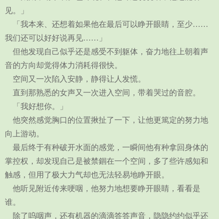
见。」
「我本来、还想着如果他在最后可以睁开眼睛，至少……
我们还可以好好说再见……」
但他发现自己似乎还是感受不到躯体，奋力地往上朝着声
音的方向却觉得体力消耗得很快。
空间又一次陷入安静，静得让人发慌。
直到那熟悉的女声又一次进入空间，带着哭过的音腔。
「我好想你。」
他突然感觉胸口的位置揪扯了一下，让他更篤定的努力地
向上游动。
最后终于有种破开水面的感觉，一瞬间他有种拿回身体的
掌控权，却发现自己是被禁錮在一个空间，多了些许感知和
触感，但用了极大力气却也无法轻易地睁开眼。
他听见附近传来哽咽，他努力地想要睁开眼睛，看看是
谁。
除了呜咽声，还有机器的滴滴答答声音，隐隐约约似乎还