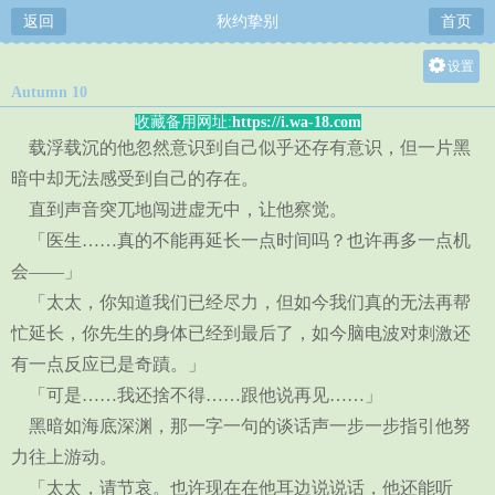
返回
秋约挚别
首页
设置
Autumn 10
关灯
收藏备用网址:
https://i.wa-18.com
大
载浮载沉的他忽然意识到自己似乎还存有意识，但一片黑
中
暗中却无法感受到自己的存在。
小
直到声音突兀地闯进虚无中，让他察觉。
「医生……真的不能再延长一点时间吗？也许再多一点机
会——」
「太太，你知道我们已经尽力，但如今我们真的无法再帮
忙延长，你先生的身体已经到最后了，如今脑电波对刺激还
有一点反应已是奇蹟。」
「可是……我还捨不得……跟他说再见……」
黑暗如海底深渊，那一字一句的谈话声一步一步指引他努
力往上游动。
「太太，请节哀。也许现在在他耳边说说话，他还能听