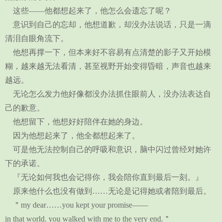
这些——他都想起来了，他怎么会遗忘了呢？
意识到自己的忘却，他想道歉，却没办法说话，只是一滴
清泪自眼角流下。
他想再撑一下，但本来好不容易有点清楚的影子又开始模
糊，越来越无法看清，甚至视野开始变得昏暗，声音也越来
越远。
无论怎么发力他好像都没办法抓住眼前人，没办法表达自
己的歉意。
他想留下，他想好好陪伴在她的身边。
因为他想起来了，他全都想起来了。
可是他无法控制自己的呼吸和意识，脑中闪过曾经对她许
下的承诺。
『无论如何我也会记得你，我会陪你直到最后一刻。』
原来他什么也没有做到……无论是记得她或者陪到最后。
＂my dear……you kept your promise——
in that world. you walked with me to the very end.＂