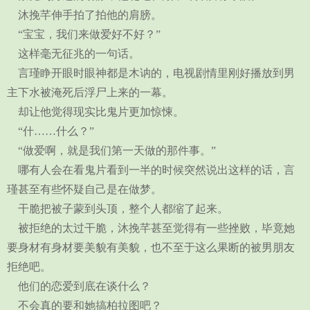
沐挽芊伸手拍了拍他的肩膀。
“宝宝，我们来做爱好不好？”
这样毫无征兆的一句话。
言瑾睁开眼时眼神都是木讷的，电视剧情里刚好播放到男
主下水被淹死后浮尸上来的一幕。
却让他觉得现实比鬼片更加惊悚。
“什……什么？”
“做爱啊，就是我们第一天做的那件事。”
哪有人会在看鬼片看到一半的时候突然说出这样的话，言
瑾甚至有些怀疑自己是在做梦。
干脆把被子蒙到头顶，整个人都缩了起来。
被拒绝的太过干脆，沐挽芊甚至觉得有一些挫败，毕竟她
要身材有身材要美貌有美貌，也不至于这么果断的被男朋友
拒绝吧。
他们的恋爱到底在谈什么？
不会真的要和她搞柏拉图吧？