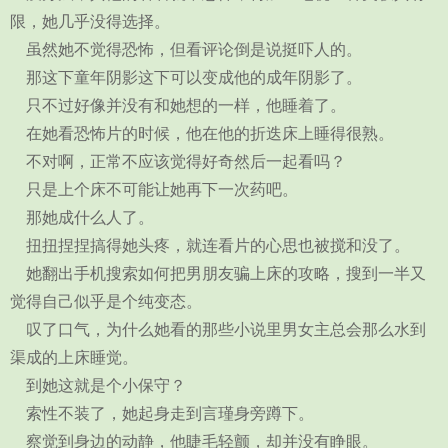
限，她几乎没得选择。
虽然她不觉得恐怖，但看评论倒是说挺吓人的。
那这下童年阴影这下可以变成他的成年阴影了。
只不过好像并没有和她想的一样，他睡着了。
在她看恐怖片的时候，他在他的折迭床上睡得很熟。
不对啊，正常不应该觉得好奇然后一起看吗？
只是上个床不可能让她再下一次药吧。
那她成什么人了。
扭扭捏捏搞得她头疼，就连看片的心思也被搅和没了。
她翻出手机搜索如何把男朋友骗上床的攻略，搜到一半又
觉得自己似乎是个纯变态。
叹了口气，为什么她看的那些小说里男女主总会那么水到
渠成的上床睡觉。
到她这就是个小保守？
索性不装了，她起身走到言瑾身旁蹲下。
察觉到身边的动静，他睫毛轻颤，却并没有睁眼。