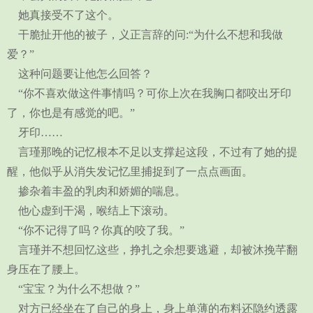
她真接受不了这个。
干脆扯开他的被子，义正言辞的问:“为什么不想和我做
爱？”
这种问题要让他怎么回答？
“你不喜欢做这件事情吗？可你上次在我胸口都咬出牙印
了，你也是有感觉的吧。”
牙印……
言瑾那晚的记忆根本不足以支撑起这段，不过有了她的提
醒，他似乎从消失发记忆里捕捉到了一点点画面。
掺杂着丰盈的乳肉和娇媚的喘息。
他心虚到干渴，喉结上下滚动。
“你不记得了吗？你真的咬了我。”
言瑾并不想回忆这些，挣扎之余想要逃避，却被沐挽芊翻
身压在了腰上。
“宝宝？为什么不想做？”
对方已经坐在了自己的身上，身上单薄的布料还隐约透露