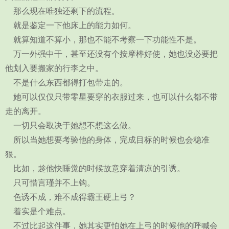
那么现在唯独还剩下的流程。
就是鉴定一下他床上的能力如何。
就算知道不算小，那也不能不考察一下功能性不是。
万一外强中干，甚至还没有个按摩棒好使，她也没必要把
他划入要搬家的行李之中。
不是什么东西都得打包带走的。
她可以仅仅只带零星要穿的衣服过来，也可以什么都不带
走的离开。
一切只会取决于她想不想这么做。
所以当她想要考验他的身体，完成目标的时候也会稳准
狠。
比如，趁他快睡觉的时候故意穿着清凉的引诱。
只可惜言瑾并不上钩。
色诱不成，难不成得霸王硬上弓？
着实是个难点。
不过比起这件事，她其实更怕她在上弓的时候他的呼喊会