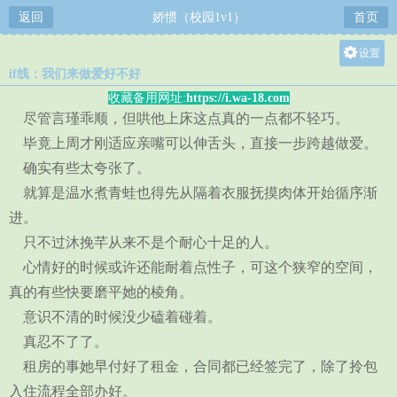
返回
娇惯（校园1v1）
首页
设置
if线：我们来做爱好不好
关灯
收藏备用网址:
https://i.wa-18.com
大
尽管言瑾乖顺，但哄他上床这点真的一点都不轻巧。
中
毕竟上周才刚适应亲嘴可以伸舌头，直接一步跨越做爱。
小
确实有些太夸张了。
就算是温水煮青蛙也得先从隔着衣服抚摸肉体开始循序渐
进。
只不过沐挽芊从来不是个耐心十足的人。
心情好的时候或许还能耐着点性子，可这个狭窄的空间，
真的有些快要磨平她的棱角。
意识不清的时候没少磕着碰着。
真忍不了了。
租房的事她早付好了租金，合同都已经签完了，除了拎包
入住流程全部办好。